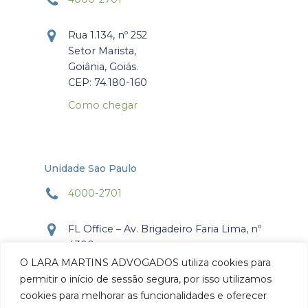
Rua 1.134, nº 252
Setor Marista,
Goiânia, Goiás.
CEP: 74.180-160
Como chegar
Unidade Sao Paulo
4000-2701
FL Office – Av. Brigadeiro Faria Lima, nº
4300
Torre Office – Sala 804
O LARA MARTINS ADVOGADOS utiliza cookies para
Itaim Bibi, São Paulo, SP.
permitir o início de sessão segura, por isso utilizamos
CEP: 04.538-132
cookies para melhorar as funcionalidades e oferecer