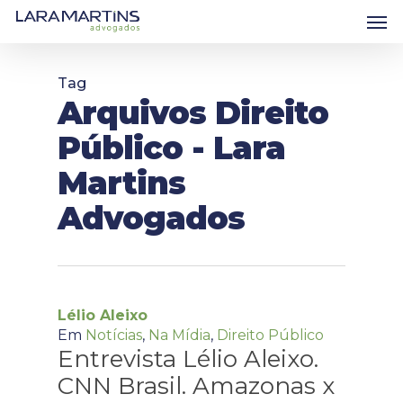
Skip
Men
to
main
content
Tag
Arquivos Direito
Público - Lara
Martins
Advogados
Lélio Aleixo
Em
Notícias
,
Na Mídia
,
Direito Público
Entrevista Lélio Aleixo.
CNN Brasil. Amazonas x