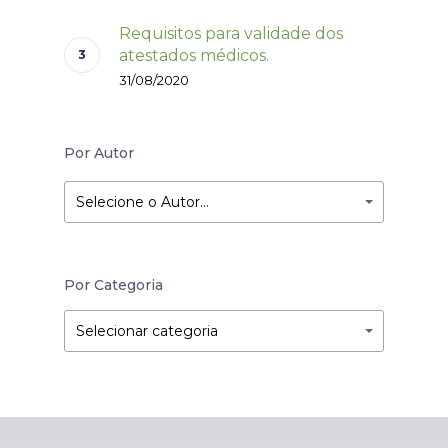
Requisitos para validade dos
atestados médicos.
31/08/2020
Por Autor
Selecione o Autor…
Por Categoria
Por
Por
Selecionar categoria
Categoria
Categoria