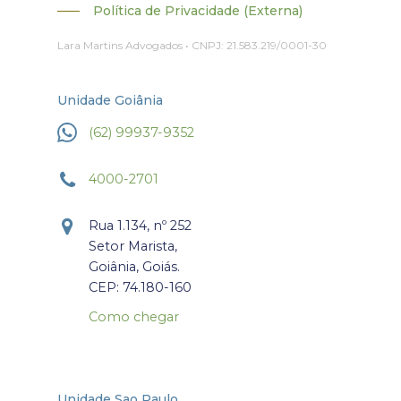
Política de Privacidade (Externa)
Lara Martins Advogados • CNPJ: 21.583.219/0001-30
Unidade Goiânia
(62) 99937-9352
4000-2701
Rua 1.134, nº 252
Setor Marista,
Goiânia, Goiás.
CEP: 74.180-160
Como chegar
Unidade Sao Paulo