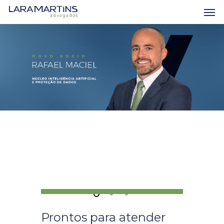
Skip
Men
to
main
content
Prontos para atender