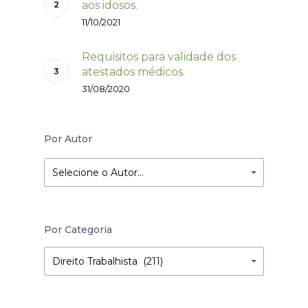
aos idosos.
11/10/2021
Requisitos para validade dos
atestados médicos.
31/08/2020
Por Autor
Selecione o Autor…
Por Categoria
Por
Por
Direito Trabalhista (211)
Categoria
Categoria