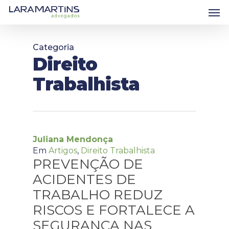
Skip
Men
to
main
content
Categoria
Direito
Trabalhista
Juliana Mendonça
Em
Artigos
,
Direito Trabalhista
PREVENÇÃO DE
ACIDENTES DE
TRABALHO REDUZ
RISCOS E FORTALECE A
SEGURANÇA NAS