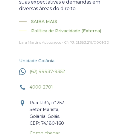
suas expectativas e demandas em
diversas áreas do direito.
SAIBA MAIS
Política de Privacidade (Externa)
Lara Martins Advogados • CNPJ: 21.583.219/0001-30
Unidade Goiânia
(62) 99937-9352
4000-2701
Rua 1.134, nº 252
Setor Marista,
Goiânia, Goiás.
CEP: 74.180-160
Como chegar