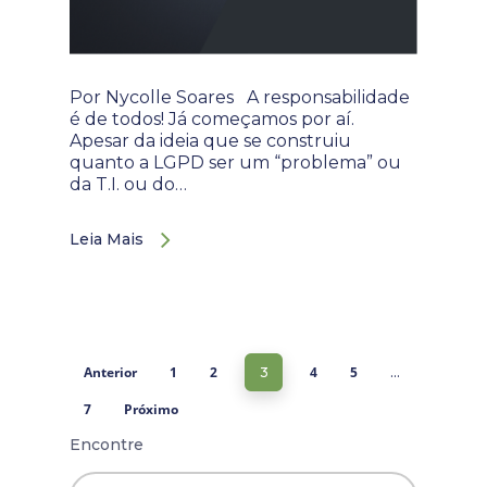
Por Nycolle Soares A responsabilidade
é de todos! Já começamos por aí.
Apesar da ideia que se construiu
quanto a LGPD ser um “problema” ou
da T.I. ou do…
Leia Mais
Anterior
1
2
4
5
3
…
7
Próximo
Encontre