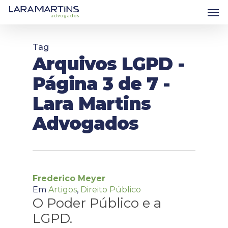
Skip
Men
to
main
content
Tag
Arquivos LGPD -
Página 3 de 7 -
Lara Martins
Advogados
Frederico Meyer
Em
Artigos
,
Direito Público
O Poder Público e a
LGPD.