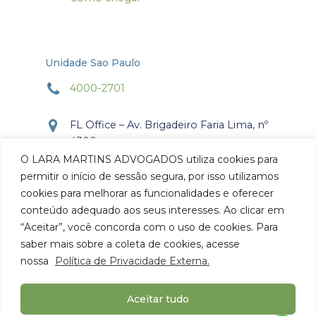
Unidade Sao Paulo
4000-2701
FL Office – Av. Brigadeiro Faria Lima, nº
4300
Torre Office – Sala 804
O LARA MARTINS ADVOGADOS utiliza cookies para
Itaim Bibi, São Paulo, SP.
permitir o início de sessão segura, por isso utilizamos
CEP: 04.538-132
cookies para melhorar as funcionalidades e oferecer
conteúdo adequado aos seus interesses. Ao clicar em
Como chegar
“Aceitar”, você concorda com o uso de cookies. Para
saber mais sobre a coleta de cookies, acesse
nossa
Política de Privacidade Externa.
Aceitar tudo