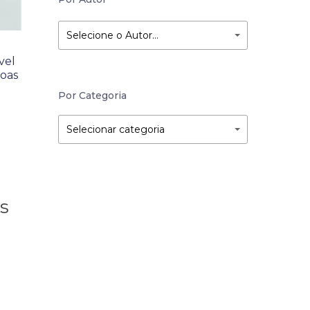
Selecione o Autor…
vel
soas
Por Categoria
Por
Por
Selecionar categoria
Categoria
Categoria
s