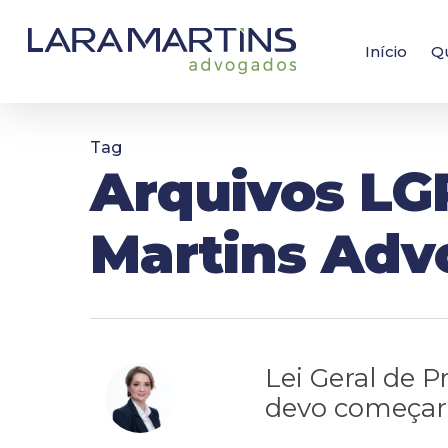
Skip
to
main
Início
Q
content
Tag
Arquivos LGP
Martins Adv
Lei Geral de 
devo começar