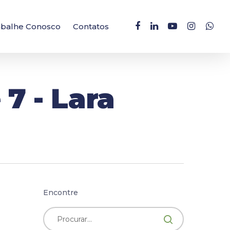
facebook
linkedin
youtube
instagram
whatsa
abalhe Conosco
Contatos
7 - Lara
Encontre