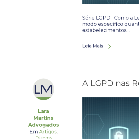
Série LGPD Como a Lei
modo específico quanto
estabelecimentos…
Leia Mais
A LGPD nas Re
Lara
Martins
Advogados
Em
Artigos
,
Direito