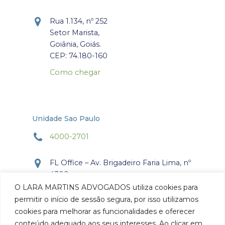
Rua 1.134, nº 252
Setor Marista,
Goiânia, Goiás.
CEP: 74.180-160
Como chegar
Unidade Sao Paulo
4000-2701
FL Office – Av. Brigadeiro Faria Lima, nº
4300
Torre Office – Sala 804
O LARA MARTINS ADVOGADOS utiliza cookies para
Itaim Bibi, São Paulo, SP.
permitir o início de sessão segura, por isso utilizamos
CEP: 04.538-132
cookies para melhorar as funcionalidades e oferecer
conteúdo adequado aos seus interesses. Ao clicar em