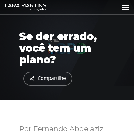
Skip
Men
to
main
content
Se der errado,
você tem um
plano?
Compartilhe
Por Fernando Abdelaziz