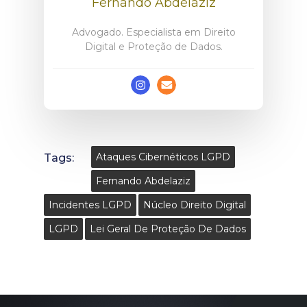
Fernando Abdelaziz
Advogado. Especialista em Direito
Digital e Proteção de Dados.
Tags:
Ataques Cibernéticos LGPD
Fernando Abdelaziz
Incidentes LGPD
Núcleo Direito Digital
LGPD
Lei Geral De Proteção De Dados