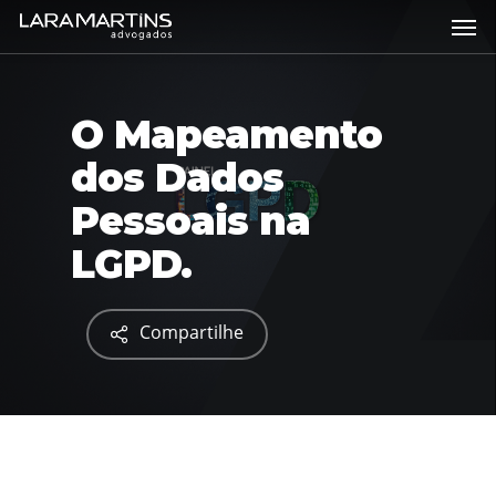
Skip
Men
to
main
content
O Mapeamento
dos Dados
Pessoais na
LGPD.
Compartilhe