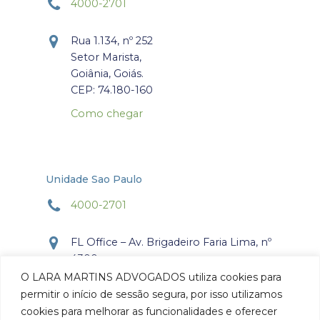
4000-2701
Rua 1.134, nº 252
Setor Marista,
Goiânia, Goiás.
CEP: 74.180-160
Como chegar
Unidade Sao Paulo
4000-2701
FL Office – Av. Brigadeiro Faria Lima, nº
4300
Torre Office – Sala 804
O LARA MARTINS ADVOGADOS utiliza cookies para
Itaim Bibi, São Paulo, SP.
permitir o início de sessão segura, por isso utilizamos
CEP: 04.538-132
cookies para melhorar as funcionalidades e oferecer