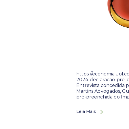
https://economia.uol.c
2024-declaracao-pre-p
Entrevista concedida p
Martins Advogados, Gui
pré-preenchida do Im
Leia Mais