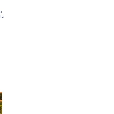
a
sta