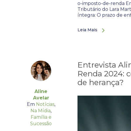
o-imposto-de-renda Ent
Tributário do Lara Mar
íntegra: O prazo de e
Leia Mais
Entrevista Ali
Renda 2024: c
de herança?
Aline
Avelar
Em
Notícias
,
Na Mídia
,
Família e
Sucessão