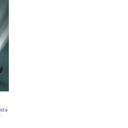
ista
.