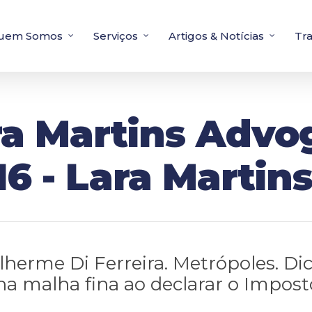
uem Somos
Serviços
Artigos & Notícias
Tr
ra Martins Advo
16 - Lara Marti
lherme Di Ferreira. Metrópoles. Di
 na malha fina ao declarar o Impost