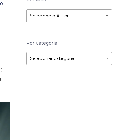
to
Selecione o Autor…
Por Categoria
Por
Por
Selecionar categoria
Categoria
Categoria
e
o