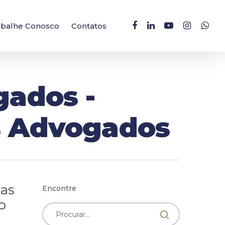
facebook
linkedin
youtube
instagram
whatsa
abalhe Conosco
Contatos
gados -
ns Advogados
cas
Encontre
o