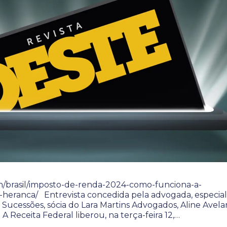
om/brasil/imposto-de-renda-2024-como-funciona-a-
heranca/ Entrevista concedida pela advogada, especial
 Sucessões, sócia do Lara Martins Advogados, Aline Avelar
 A Receita Federal liberou, na terça-feira 12,…