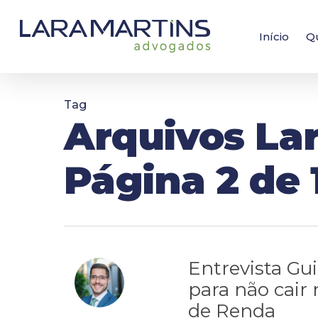
Skip
to
main
Início
Q
content
Tag
Arquivos La
Página 2 de 
Entrevista Gui
para não cair
de Renda