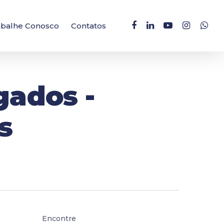
facebook
linkedin
youtube
instagram
whatsa
abalhe Conosco
Contatos
gados -
s
Encontre