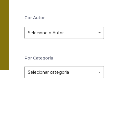
Por Autor
Selecione o Autor…
Por Categoria
Por
Por
Selecionar categoria
Categoria
Categoria