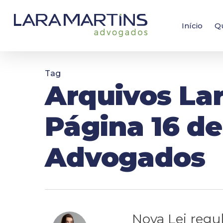
Skip
to
main
Início
Q
content
Tag
Arquivos La
Página 16 de
Advogados
Nova Lei regu