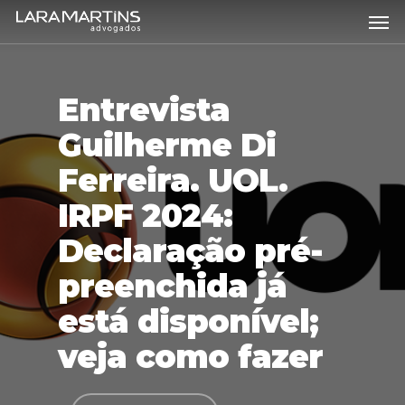
Skip
Men
to
main
content
Entrevista
Guilherme Di
Ferreira. UOL.
IRPF 2024:
Declaração pré-
preenchida já
está disponível;
veja como fazer