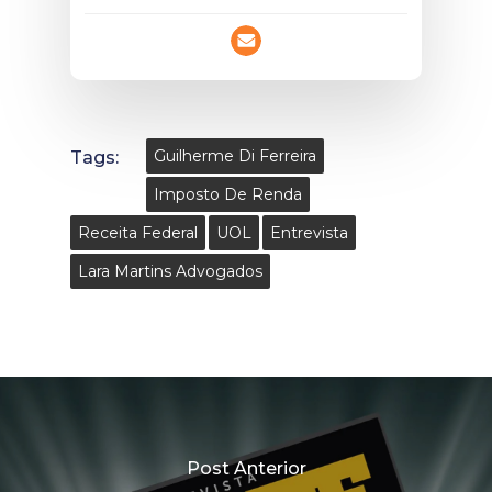
Tags:
Guilherme Di Ferreira
Imposto De Renda
Receita Federal
UOL
Entrevista
Lara Martins Advogados
Post Anterior