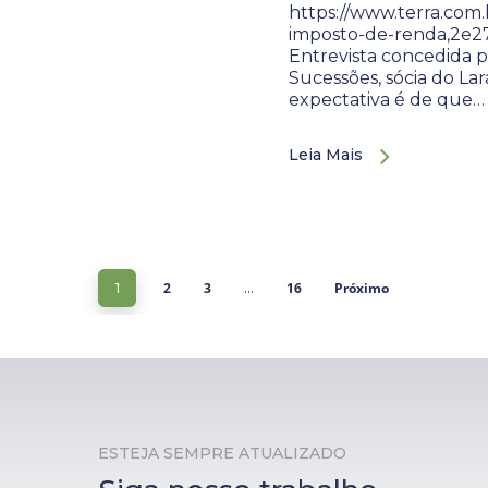
https://www.terra.com
imposto-de-renda,2e
Entrevista concedida p
Sucessões, sócia do Lar
expectativa é de que…
Leia Mais
2
3
16
Próximo
1
…
ESTEJA SEMPRE ATUALIZADO