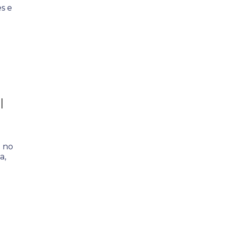
s e
l
l no
a,