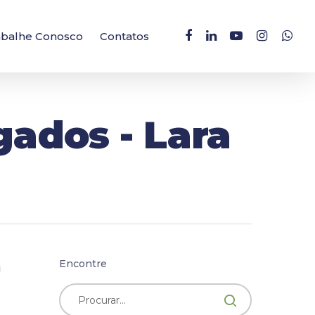
facebook
linkedin
youtube
instagram
whatsa
abalhe Conosco
Contatos
ados - Lara
m
Encontre