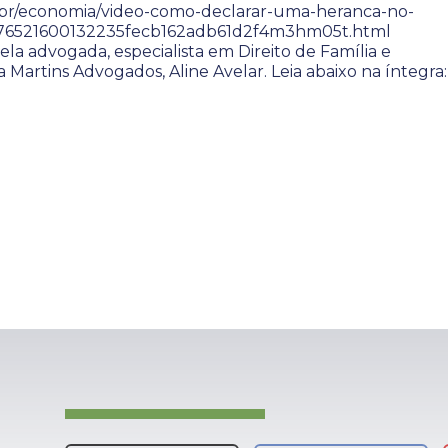
.br/economia/video-como-declarar-uma-heranca-no-
276521600132235fecb162adb61d2f4m3hm05t.html
ela advogada, especialista em Direito de Família e
a Martins Advogados, Aline Avelar. Leia abaixo na íntegra