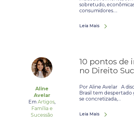
sobretudo, econômicas,
consumidores….
Leia Mais
10 pontos de 
no Direito Suc
Por Aline Avelar A dis
Aline
Brasil tem despertado 
Avelar
se concretizada,…
Em
Artigos
,
Família e
Leia Mais
Sucessão