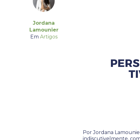
Jordana
Lamounier
Em
Artigos
Por Jordana Lamounier
indiscutivelmente, com