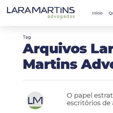
Skip
to
main
Início
Q
content
Tag
Arquivos La
Martins Adv
O papel estra
escritórios de