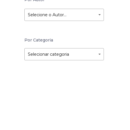
Selecione o Autor…
Por Categoria
Por
Por
Selecionar categoria
Categoria
Categoria