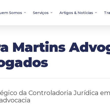
uem Somos
Serviços
Artigos & Notícias
Tr
ra Martins Advog
ogados
tégico da Controladoria Jurídica e
 advocacia