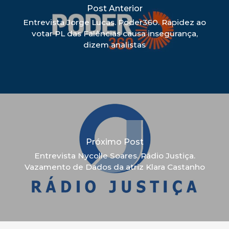
Post Anterior
Entrevista Jorge Lucas. Poder360. Rapidez ao
votar PL das Falências causa insegurança,
dizem analistas
Próximo Post
Entrevista Nycolle Soares. Rádio Justiça.
Vazamento de Dados da atriz Klara Castanho