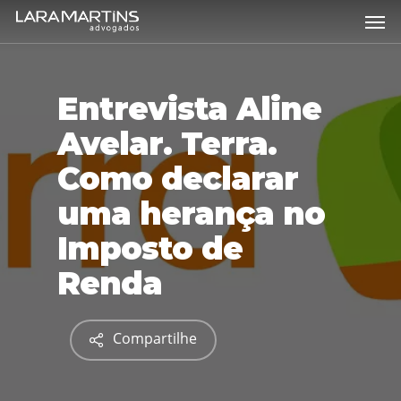
Skip
Men
to
main
content
Entrevista Aline
Avelar. Terra.
Como declarar
uma herança no
Imposto de
Renda
Compartilhe