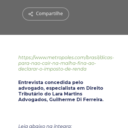
Compartilhe
https://www.metropoles.com/brasil/dicas-
para-nao-cair-na-malha-fina-ao-
declarar-o-imposto-de-renda
Entrevista concedida pelo
advogado, especialista em Direito
Tributário do Lara Martins
Advogados, Guilherme Di Ferreira.
Leia abaixo na íntegra: