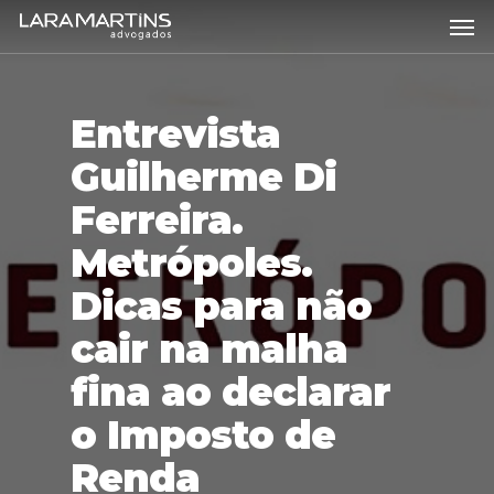
Skip
Men
to
main
content
Entrevista
Guilherme Di
Ferreira.
Metrópoles.
Dicas para não
cair na malha
fina ao declarar
o Imposto de
Renda