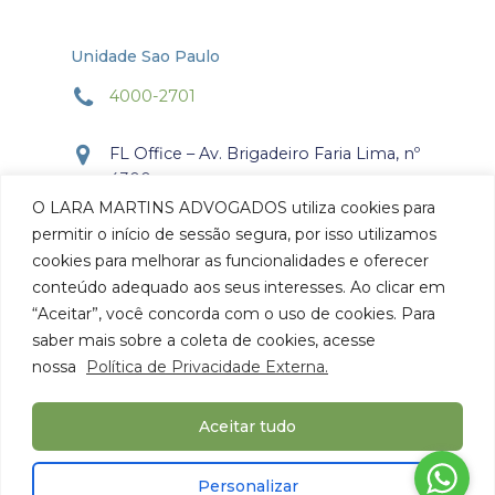
Unidade Sao Paulo
4000-2701
FL Office – Av. Brigadeiro Faria Lima, nº
4300
Torre Office – Sala 804
O LARA MARTINS ADVOGADOS utiliza cookies para
Itaim Bibi, São Paulo, SP.
permitir o início de sessão segura, por isso utilizamos
CEP: 04.538-132
cookies para melhorar as funcionalidades e oferecer
conteúdo adequado aos seus interesses. Ao clicar em
Como chegar
“Aceitar”, você concorda com o uso de cookies. Para
saber mais sobre a coleta de cookies, acesse
nossa
Política de Privacidade Externa.
Aceitar tudo
© 2026 Lara Martins Advogados. Todos os Direitos
Personalizar