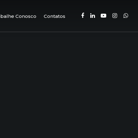
facebook
linkedin
youtube
instagram
whatsa
abalhe Conosco
Contatos