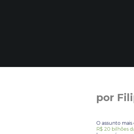
por Fil
O assunto mais
R$ 20 bilhões 