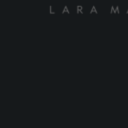
Por
Filipe Denki
Artigos