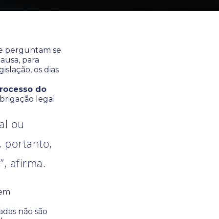
 se perguntam se
ausa, para
gislação,
os dias
Processo do
obrigação legal
al ou
 portanto,
, afirma.
 em
vadas não são