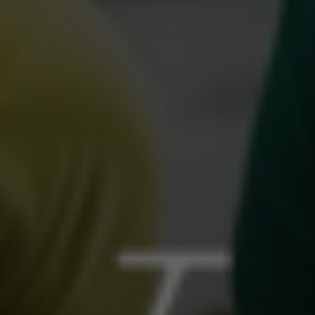
Por
Juliana Mendonça
N