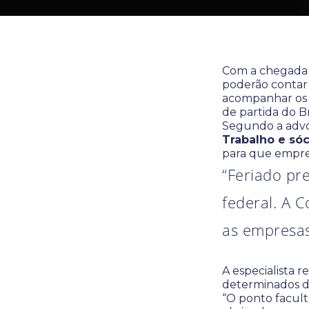
Com a chegada
poderão contar
acompanhar os 
de partida do Br
Segundo a ad
Trabalho e sóc
para que empres
“Feriado pre
federal. A 
as empresas
A especialista 
determinados di
“O ponto facult