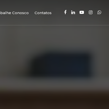
facebook
linkedin
youtube
instagram
whatsa
abalhe Conosco
Contatos