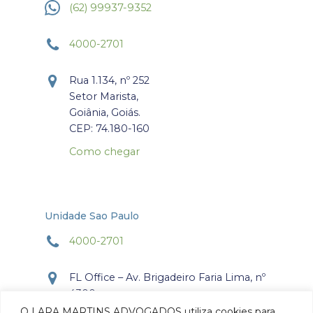
(62) 99937-9352
4000-2701
Rua 1.134, nº 252
Setor Marista,
Goiânia, Goiás.
CEP: 74.180-160
Como chegar
Unidade Sao Paulo
4000-2701
FL Office – Av. Brigadeiro Faria Lima, nº
4300
Torre Office – Sala 804
O LARA MARTINS ADVOGADOS utiliza cookies para