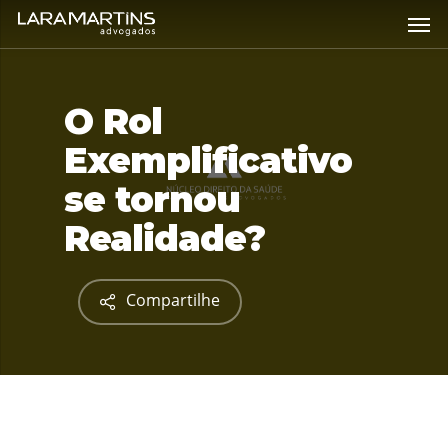
Skip
Men
to
main
content
O Rol
Exemplificativo
se tornou
Realidade?
Compartilhe