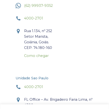
(62) 99937-9352
4000-2701
Rua 1.134, nº 252
Setor Marista,
Goiânia, Goiás.
CEP: 74.180-160
Como chegar
Unidade Sao Paulo
4000-2701
FL Office – Av. Brigadeiro Faria Lima, nº
4300