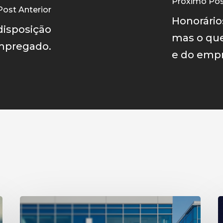
Próximo Po
Post Anterior
Honorário
disposição
mas o qu
mpregado.
e do empr