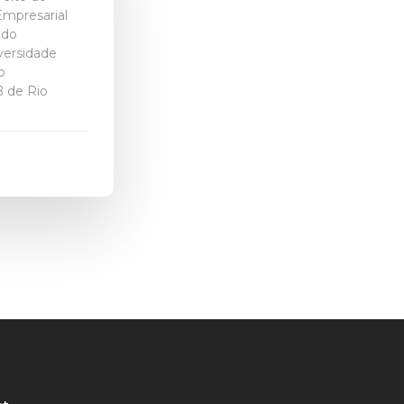
Empresarial
 do
versidade
o
B de Rio