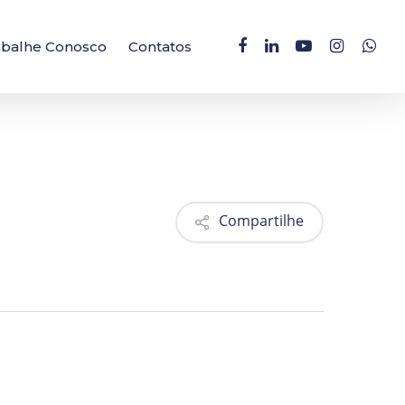
facebook
linkedin
youtube
instagram
whatsa
abalhe Conosco
Contatos
Compartilhe