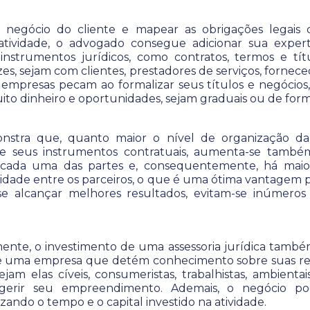
 negócio do cliente e mapear as obrigações legais
tividade, o advogado consegue adicionar sua exper
 instrumentos jurídicos, como contratos, termos e tí
zes, sejam com clientes, prestadores de serviços, fornec
s empresas pecam ao formalizar seus títulos e negócio
to dinheiro e oportunidades, sejam graduais ou de for
onstra que, quanto maior o nível de organização d
e seus instrumentos contratuais, aumenta-se també
 cada uma das partes e, consequentemente, há maio
ridade entre os parceiros, o que é uma ótima vantagem p
se alcançar melhores resultados, evitam-se inúmero
te, o investimento de uma assessoria jurídica também 
 uma empresa que detém conhecimento sobre suas res
ejam elas cíveis, consumeristas, trabalhistas, ambientais
gerir seu empreendimento. Ademais, o negócio po
zando o tempo e o capital investido na atividade.