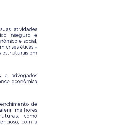
uas atividades
ico inseguro e
nômico e social,
 crises éticas –
 estruturais em
os e advogados
mance econômica
eenchimento de
aferir melhores
uturais, como
tencioso, com a