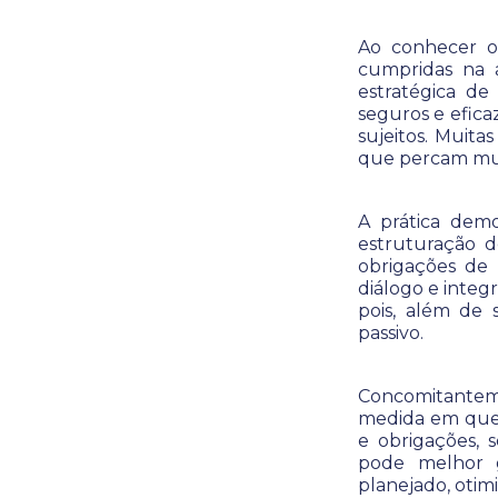
Ao conhecer o
cumpridas na a
estratégica de
seguros e efica
sujeitos. Muita
que percam mui
A prática dem
estruturação d
obrigações de
diálogo e integ
pois, além de 
passivo.
Concomitantemen
medida em que
e obrigações, s
pode melhor 
planejado, otimi