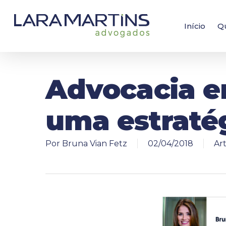
Skip
to
main
Início
Q
content
Advocacia e
uma estratég
Por
Bruna Vian Fetz
02/04/2018
Art