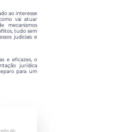
ado ao interesse
 como vai atuar
 de mecanismos
litos, tudo sem
sos judiciais e
as e eficazes, o
tação jurídica
reparo para um
reito do