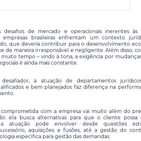
 desafios de mercado e operacionais inerentes às s
s empresas brasileiras enfrentam um contexto juríd
do, que deveria contribuir para o desenvolvimento eco
e de maneira irresponsável e negligente. Além disso, com
 muito tempo – vindo à tona, a exigência por mudanças
egociais é ainda mais constante.
 desafiador, a atuação de departamentos jurídic
ualificados e bem planejados faz diferença na perfor
ento.
 comprometida com a empresa vai muito além do pr
ão: ela busca alternativas para que o cliente possa 
Sua atuação pode envolver desde questões estr
ucessório, aquisições e fusões, até a gestão do con
logia específica para gestão das demandas.