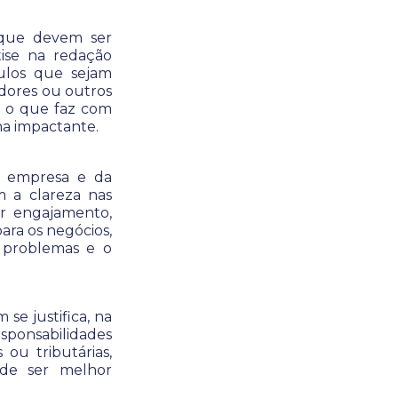
 que devem ser
tise na redação
tulos que sejam
edores ou outros
s, o que faz com
ma impactante.
a empresa e da
m a clareza nas
r engajamento,
ara os negócios,
s problemas e o
se justifica, na
ponsabilidades
 ou tributárias,
de ser melhor