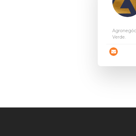
Agronegóci
Verde.