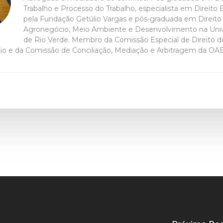
Trabalho e Processo do Trabalho, especialista em Direito 
pela Fundação Getúlio Vargas e pós-graduada em Direito
Agronegócio, Meio Ambiente e Desenvolvimento na Uni
de Rio Verde. Membro da Comissão Especial de Direito d
o e da Comissão de Conciliação, Mediação e Arbitragem da OA