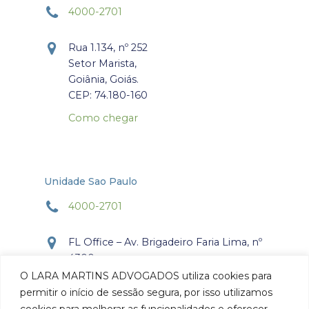
4000-2701
Rua 1.134, nº 252
Setor Marista,
Goiânia, Goiás.
CEP: 74.180-160
Como chegar
Unidade Sao Paulo
4000-2701
FL Office – Av. Brigadeiro Faria Lima, nº
4300
Torre Office – Sala 804
O LARA MARTINS ADVOGADOS utiliza cookies para
Itaim Bibi, São Paulo, SP.
permitir o início de sessão segura, por isso utilizamos
CEP: 04.538-132
cookies para melhorar as funcionalidades e oferecer