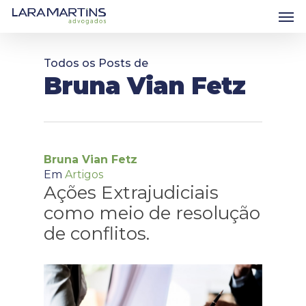
Skip
Men
to
main
content
Todos os Posts de
Bruna Vian Fetz
Bruna Vian Fetz
Em
Artigos
Ações Extrajudiciais
como meio de resolução
de conflitos.