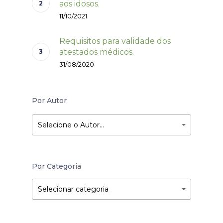
aos idosos.
11/10/2021
Requisitos para validade dos
atestados médicos.
31/08/2020
Por Autor
Selecione o Autor…
Por Categoria
Por
Por
Selecionar categoria
Categoria
Categoria