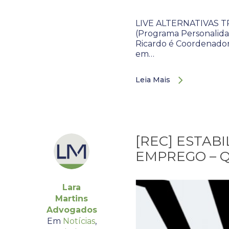
LIVE ALTERNATIVAS 
(Programa Personalidad
Ricardo é Coordenador 
em…
Leia Mais
[REC] ESTAB
EMPREGO – 
Lara
Martins
Advogados
Em
Notícias
,