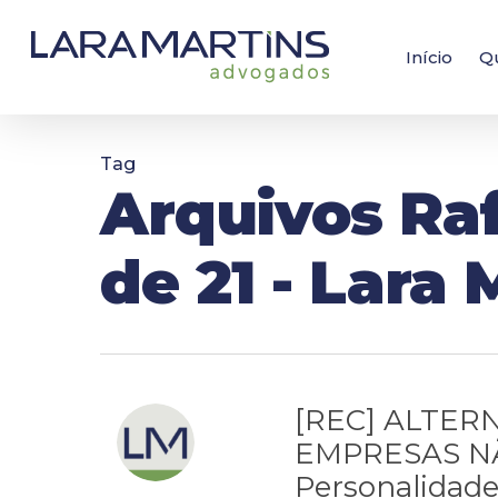
Skip
to
main
Início
Q
content
Tag
Arquivos Raf
de 21 - Lara
[REC] ALTER
EMPRESAS NÃ
Personalidade