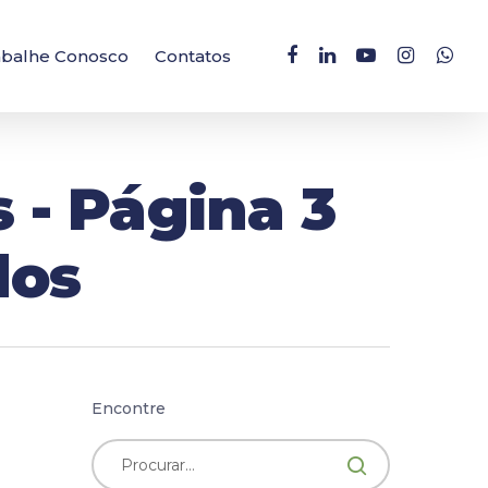
facebook
linkedin
youtube
instagram
whatsa
abalhe Conosco
Contatos
 - Página 3
dos
Encontre