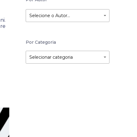
Selecione o Autor…
ni.
tre
Por Categoria
Por
Por
Selecionar categoria
Categoria
Categoria