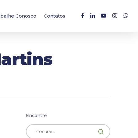
facebook
linkedin
youtube
instagram
whatsa
abalhe Conosco
Contatos
Martins
Encontre