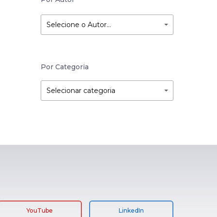
Selecione o Autor…
Por Categoria
Por
Por
Selecionar categoria
Categoria
Categoria
YouTube
LinkedIn