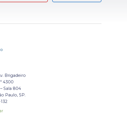
lo
Av. Brigadeiro
nº 4300
 – Sala 804
ão Paulo, SP.
-132
ar