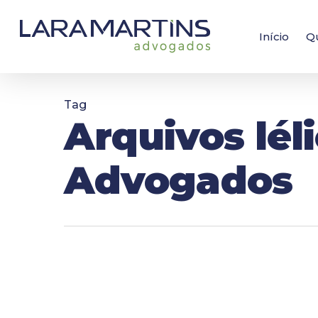
Skip
to
main
Início
Q
content
Tag
Arquivos léli
Advogados