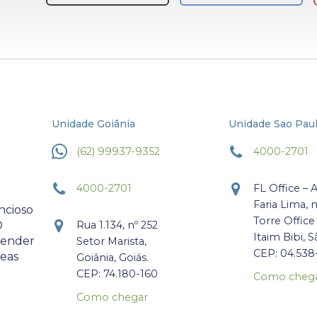
Unidade Goiânia
Unidade Sao Pau
(62) 99937-9352
4000-2701
4000-2701
FL Office – 
Faria Lima, 
ncioso
Torre Office
O
Rua 1.134, nº 252
Itaim Bibi, S
atender
Setor Marista,
CEP: 04.538
reas
Goiânia, Goiás.
CEP: 74.180-160
Como cheg
Como chegar