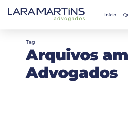
Skip
to
main
Início
Q
content
Tag
Arquivos am
Advogados