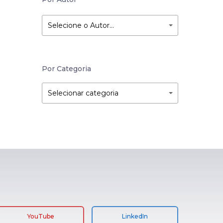
Selecione o Autor…
Por Categoria
Por
Por
Selecionar categoria
Categoria
Categoria
YouTube
LinkedIn