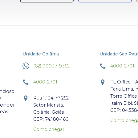
Unidade Goiânia
Unidade Sao Pau
(62) 99937-9352
4000-2701
4000-2701
FL Office – 
Faria Lima, 
ncioso
Torre Office
O
Rua 1.134, nº 252
Itaim Bibi, S
atender
Setor Marista,
CEP: 04.538
reas
Goiânia, Goiás.
CEP: 74.180-160
Como cheg
Como chegar