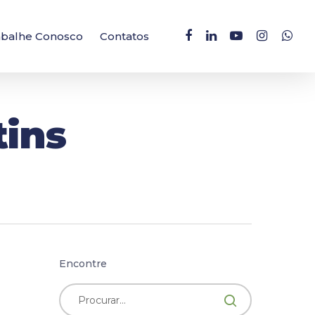
facebook
linkedin
youtube
instagram
whatsa
abalhe Conosco
Contatos
tins
Encontre