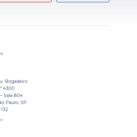
lo
Av. Brigadeiro
nº 4300
 – Sala 804
ão Paulo, SP.
-132
ar