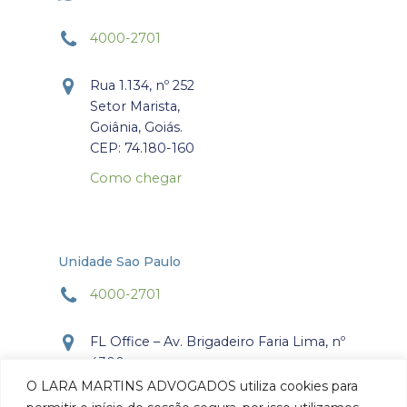
4000-2701
Rua 1.134, nº 252
Setor Marista,
Goiânia, Goiás.
CEP: 74.180-160
Como chegar
Unidade Sao Paulo
4000-2701
FL Office – Av. Brigadeiro Faria Lima, nº
4300
Torre Office – Sala 804
O LARA MARTINS ADVOGADOS utiliza cookies para
Itaim Bibi, São Paulo, SP.