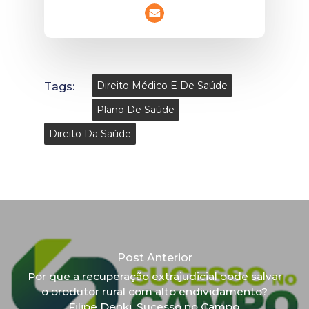
Tags:
Direito Médico E De Saúde
Plano De Saúde
Direito Da Saúde
Post Anterior
Por que a recuperação extrajudicial pode salvar
o produtor rural com alto endividamento?
Filipe Denki. Sucesso no Campo.