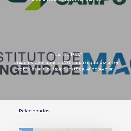
Próximo Post
União estável após os 70: saiba o que diz a Lei
sobre essa e outras questões. Aline Avelar.
Relacionados