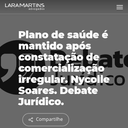
Skip
Men
to
main
content
Plano de saúde é
mantido após
constatação de
comercialização
irregular. Nycolle
Soares. Debate
Jurídico.
Compartilhe