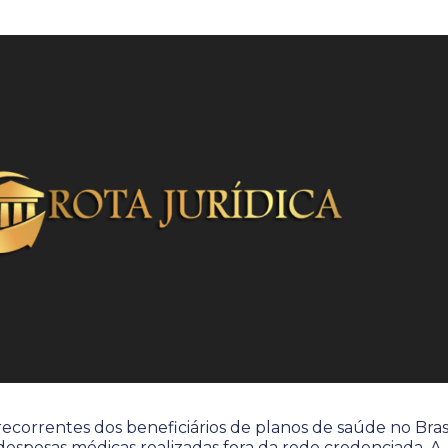
ecorrentes dos beneficiários de planos de saúde no Brasi
espesas médicas realizadas fora da rede credenciada. A