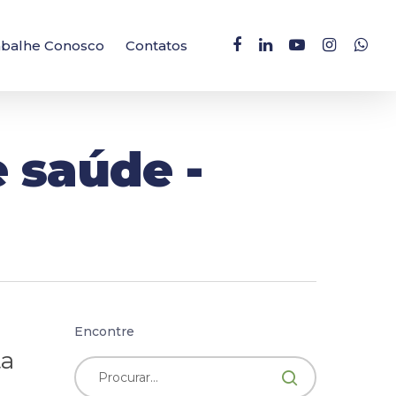
facebook
linkedin
youtube
instagram
whatsa
abalhe Conosco
Contatos
 saúde -
Encontre
ta