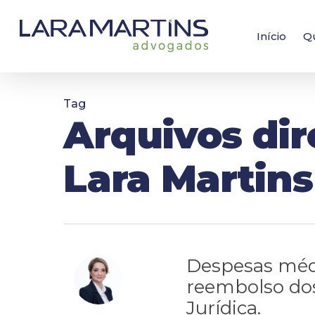
Skip
to
main
Início
Q
content
Tag
Arquivos dir
Lara Martin
Despesas méd
reembolso dos
Jurídica.