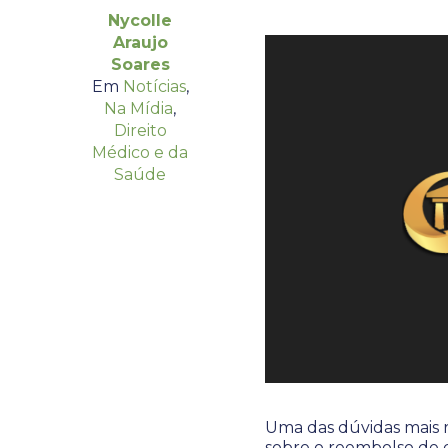
Nycolle
Araujo
Soares
Em
Notícias
,
Na Mídia
,
Direito
Médico e da
Saúde
Uma das dúvidas mais r
sobre o reembolso de d