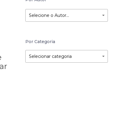
Selecione o Autor…
Por Categoria
Por
Por
e
Selecionar categoria
Categoria
Categoria
ar