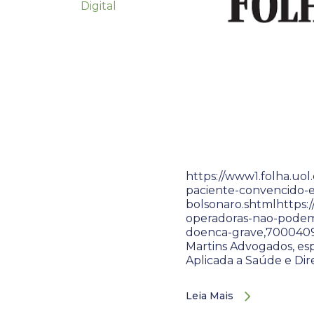
Digital
https://www1.folha.uo
paciente-convencido-
bolsonaro.shtmlhttps:/
operadoras-nao-podem
doenca-grave,70004099
Martins Advogados, esp
Aplicada a Saúde e Dire
Leia Mais