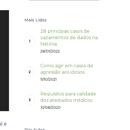
Mais Lidos
28 principais casos de
vazamentos de dados na
história.
28/01/2022
Como agir em casos de
agressão aos idosos.
11/10/2021
Requisitos para validade
dos atestados médicos.
31/08/2020
l é
Por Autor