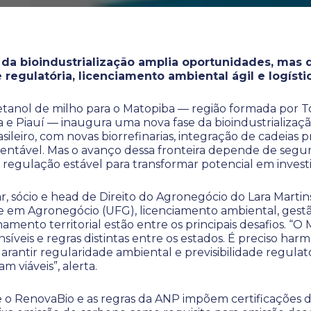
a da bioindustrialização amplia oportunidades, mas
e regulatória, licenciamento ambiental ágil e logísti
tanol de milho para o Matopiba — região formada por To
 e Piauí — inaugura uma nova fase da bioindustrializaç
ileiro, com novas biorrefinarias, integração de cadeias p
tentável. Mas o avanço dessa fronteira depende de segur
e regulação estável para transformar potencial em inves
r, sócio e head de Direito do Agronegócio do Lara Marti
e em Agronegócio (UFG), licenciamento ambiental, gest
namento territorial estão entre os principais desafios. “
síveis e regras distintas entre os estados. É preciso har
rantir regularidade ambiental e previsibilidade regulató
m viáveis”, alerta.
 o RenovaBio e as regras da ANP impõem certificações de