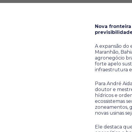
Nova fronteir
previsibilidad
A expansão do e
Maranhão, Bahia
agronegócio bras
forte apelo sus
infraestrutura 
Para André Aida
doutor e mestr
hídricos e orde
ecossistemas sen
zoneamentos, ga
novas usinas seja
Ele destaca que