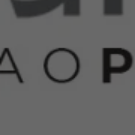
Por
André Aidar
Direito