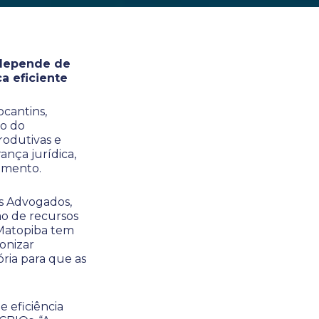
 depende de
ca eficiente
cantins,
ão do
rodutivas e
ança jurídica,
timento.
ns Advogados,
ão de recursos
O Matopiba tem
monizar
ria para que as
 eficiência