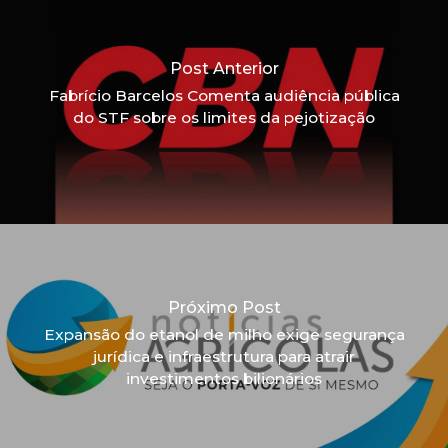
Post Anterior
Fabrício Barcelos Comenta audiência pública
do STF sobre os limites da pejotização
Próximo Post
Expansão do etanol de milho exige segurança
jurídica e infraestrutura para atrair
investimentos bilionários