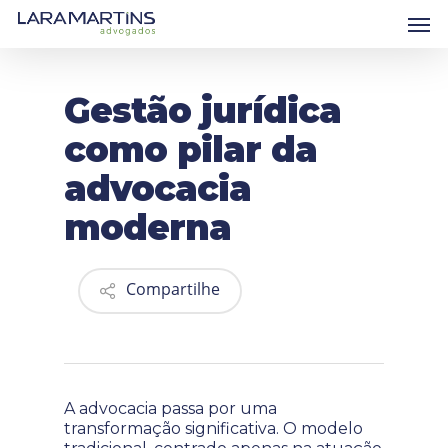
Skip
Men
to
main
content
Gestão jurídica
como pilar da
advocacia
moderna
Compartilhe
A advocacia passa por uma
transformação significativa. O modelo