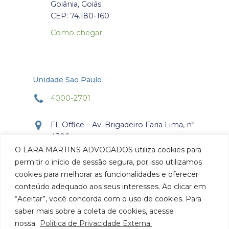
Goiânia, Goiás.
CEP: 74.180-160
Como chegar
Unidade Sao Paulo
4000-2701
FL Office – Av. Brigadeiro Faria Lima, nº
4300
Torre Office – Sala 804
O LARA MARTINS ADVOGADOS utiliza cookies para
Itaim Bibi, São Paulo, SP.
permitir o início de sessão segura, por isso utilizamos
CEP: 04.538-132
cookies para melhorar as funcionalidades e oferecer
conteúdo adequado aos seus interesses. Ao clicar em
Como chegar
“Aceitar”, você concorda com o uso de cookies. Para
saber mais sobre a coleta de cookies, acesse
nossa
Política de Privacidade Externa.