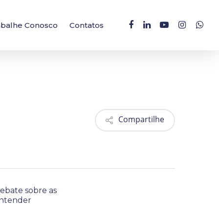
facebook
linkedin
youtube
instagram
whatsa
abalhe Conosco
Contatos
Compartilhe
debate sobre as
 entender