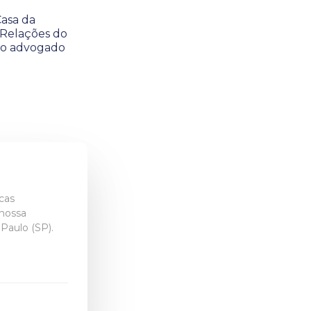
Casa da
 Relações do
 do advogado
icas
 nossa
Paulo (SP).