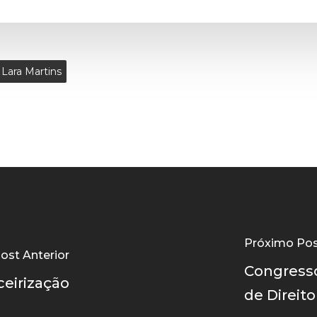
 Lara Martins
Próximo Po
ost Anterior
Congresso
ceirização
de Direit