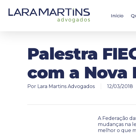
Skip
to
main
Início
Q
content
Palestra FIE
com a Nova L
Por
Lara Martins Advogados
12/03/2018
A Federação das
mudanças na lei
melhor o que m