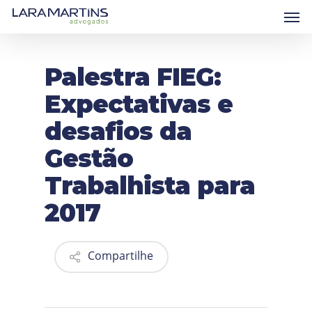
Skip
Men
to
main
content
Palestra FIEG:
Expectativas e
desafios da
Gestão
Trabalhista para
2017
Compartilhe