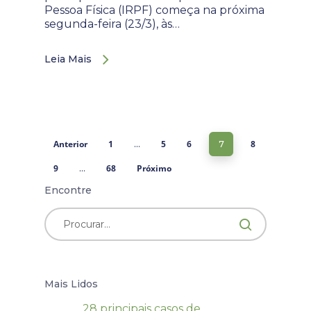
Pessoa Física (IRPF) começa na próxima
segunda-feira (23/3), às…
Leia Mais
Anterior
1
5
6
8
…
7
9
68
Próximo
…
Encontre
Mais Lidos
28 principais casos de