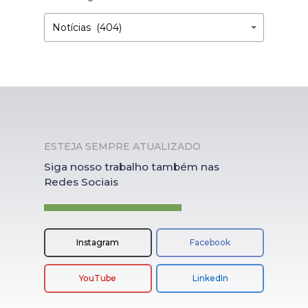
Por
Por
Notícias (404)
Categoria
Categoria
ESTEJA SEMPRE ATUALIZADO
Siga nosso trabalho também nas
Redes Sociais
Instagram
Facebook
YouTube
LinkedIn