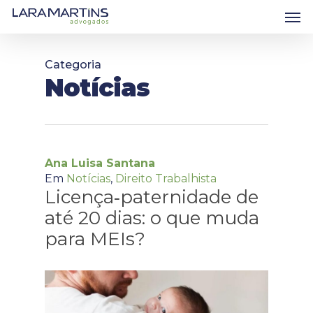
Skip
Men
to
main
content
Categoria
Notícias
Ana Luisa Santana
Em
Notícias
,
Direito Trabalhista
Licença‑paternidade de
até 20 dias: o que muda
para MEIs?