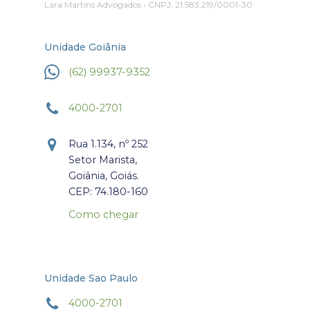
Lara Martins Advogados • CNPJ: 21.583.219/0001-30
Unidade Goiânia
(62) 99937-9352
4000-2701
Rua 1.134, nº 252
Setor Marista,
Goiânia, Goiás.
CEP: 74.180-160
Como chegar
Unidade Sao Paulo
4000-2701