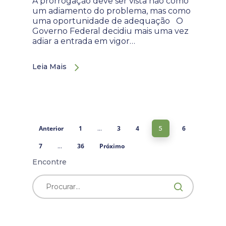
A prorrogação deve ser vista não como
um adiamento do problema, mas como
uma oportunidade de adequação O
Governo Federal decidiu mais uma vez
adiar a entrada em vigor…
Leia Mais
Anterior
1
3
4
6
…
5
7
36
Próximo
…
Encontre