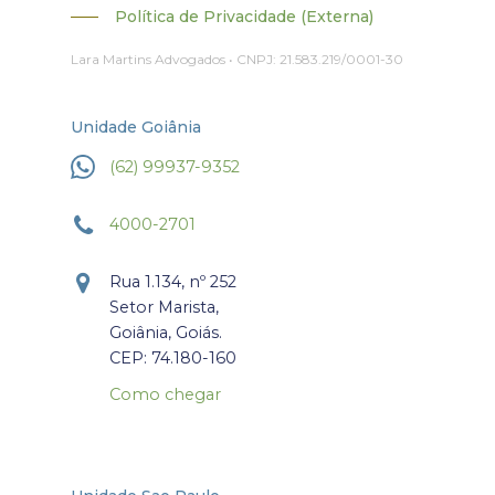
Política de Privacidade (Externa)
Lara Martins Advogados • CNPJ: 21.583.219/0001-30
Unidade Goiânia
(62) 99937-9352
4000-2701
Rua 1.134, nº 252
Setor Marista,
Goiânia, Goiás.
CEP: 74.180-160
Como chegar