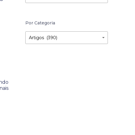
Por Categoria
Por
Por
Artigos (390)
Categoria
Categoria
endo
nais