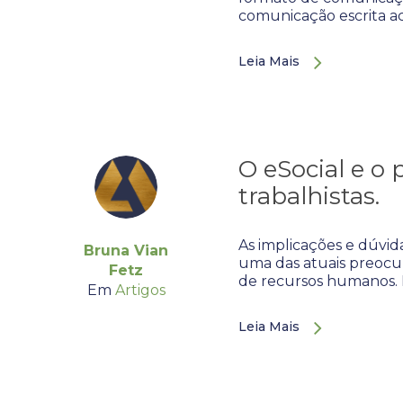
comunicação escrita a
Leia Mais
O eSocial e o 
trabalhistas.
As implicações e dúvi
Bruna Vian
uma das atuais preocupa
Fetz
de recursos humanos. 
Em
Artigos
Leia Mais