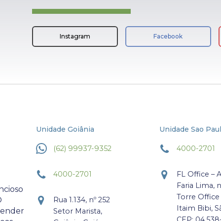
Instagram
Facebook
Unidade Goiânia
Unidade Sao Pau
(62) 99937-9352
4000-2701
4000-2701
FL Office – 
Faria Lima, 
ncioso
Torre Office
O
Rua 1.134, nº 252
Itaim Bibi, S
atender
Setor Marista,
CEP: 04.538