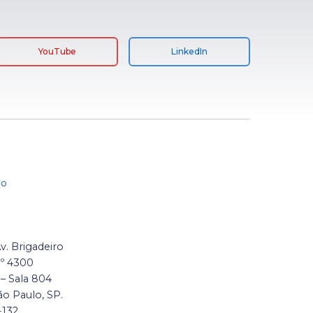
YouTube
LinkedIn
lo
Av. Brigadeiro
nº 4300
 – Sala 804
ão Paulo, SP.
-132