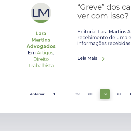
“Greve” dos c
ver com isso?
Editorial Lara Martins
Lara
recebimento de uma en
Martins
informações recebidas 
Advogados
Em
Artigos
,
Leia Mais
Direito
Trabalhista
Anterior
1
59
60
62
…
61