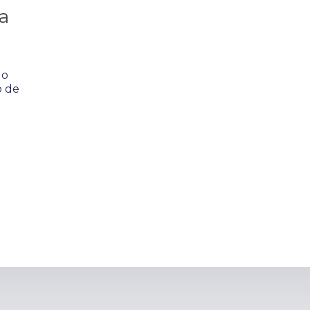
a
 o
o de