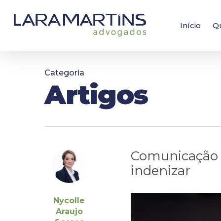
Skip
to
main
Início
Q
content
Categoria
Artigos
Comunicação d
indenizar
Nycolle
Araujo