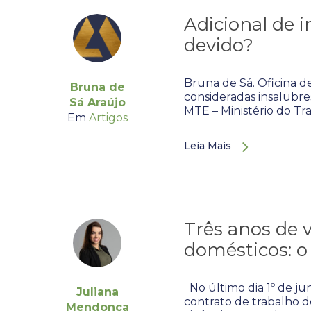
Adicional de i
devido?
Bruna de Sá. Oficina de
Bruna de
consideradas insalubre
Sá Araújo
MTE – Ministério do T
Em
Artigos
Leia Mais
Três anos de 
domésticos: 
No último dia 1º de ju
Juliana
contrato de trabalho 
Mendonça