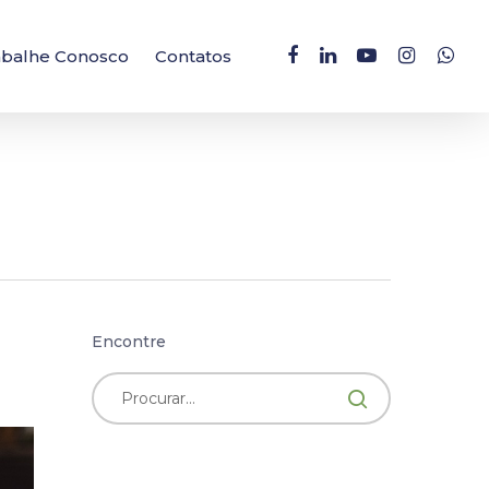
facebook
linkedin
youtube
instagram
whatsa
abalhe Conosco
Contatos
Encontre