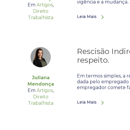
vigência e a mudança
Em
Artigos
,
Direito
Leia Mais
Trabalhista
Rescisão Indir
respeito.
Em termos simples, a re
Juliana
dada pelo empregado 
Mendonça
empregador comete fa
Em
Artigos
,
Direito
Leia Mais
Trabalhista