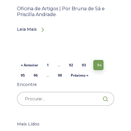
Oficina de Artigos | Por Bruna de Sá e
Priscilla Andrade.
Leia Mais
« Anterior
1
92
93
…
94
95
96
98
Próximo »
…
Encontre
Mais Lidos