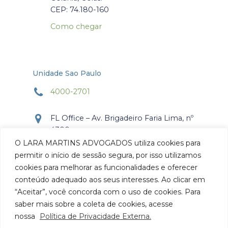
CEP: 74.180-160
Como chegar
Unidade Sao Paulo
4000-2701
FL Office – Av. Brigadeiro Faria Lima, nº
4300
Torre Office – Sala 804
O LARA MARTINS ADVOGADOS utiliza cookies para
Itaim Bibi, São Paulo, SP.
permitir o início de sessão segura, por isso utilizamos
CEP: 04.538-132
cookies para melhorar as funcionalidades e oferecer
conteúdo adequado aos seus interesses. Ao clicar em
Como chegar
“Aceitar”, você concorda com o uso de cookies. Para
saber mais sobre a coleta de cookies, acesse
nossa
Política de Privacidade Externa.