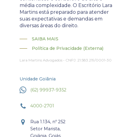
média complexidade. O Escritório Lara
Martins está preparado para atender
suas expectativas e demandas em
diversas áreas do direito.
SAIBA MAIS
Política de Privacidade (Externa)
Lara Martins Advogados • CNPJ: 21.583.219/0001-30
Unidade Goiânia
(62) 99937-9352
4000-2701
Rua 1.134, nº 252
Setor Marista,
Goiânia, Goiás.