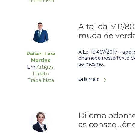
Trabalhista
A tal da MP/80
muda de verd
A Lei 13.467/2017 – apel
Rafael Lara
chamada nesse texto de 
Martins
ao mesmo…
Em
Artigos
,
Direito
Leia Mais
Trabalhista
Dilema odonto
as consequênci