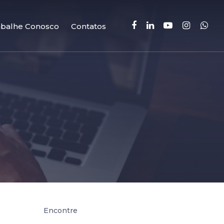
facebook
linkedin
youtube
instagram
whatsa
abalhe Conosco
Contatos
Encontre