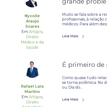
grande probl
Muito se fala sobre a r
Nycolle
profissionais, à relação
Araujo
médicos. Para além des
Soares
Em
Artigos
,
Leia Mais
Direito
Médico e da
Saúde
É primeiro de
Como quase tudo relaci
se torna polêmica. No d
Rafael Lara
ou Dia do…
Martins
Em
Artigos
,
Leia Mais
Direito