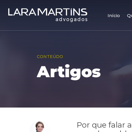
Skip
to
main
Início
Q
content
CONTEÚDO
Artigos
Por que falar