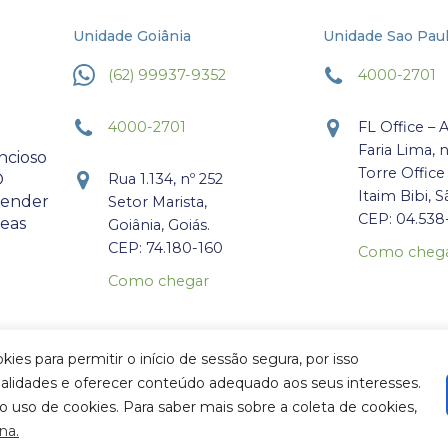
Unidade Goiânia
Unidade Sao Pau
(62) 99937-9352
4000-2701
4000-2701
FL Office – 
Faria Lima, 
ncioso
Torre Office
O
Rua 1.134, nº 252
Itaim Bibi, S
atender
Setor Marista,
CEP: 04.538
reas
Goiânia, Goiás.
CEP: 74.180-160
Como cheg
Como chegar
para permitir o início de sessão segura, por isso
nalidades e oferecer conteúdo adequado aos seus interesses.
o uso de cookies. Para saber mais sobre a coleta de cookies,
na.
© 2026 Lara Martins Advogados. Todos os Direitos Reservados.