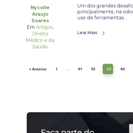
Um dos grandes desafio
Nycolle
principalmente, na odo
Araujo
uso de ferramentas…
Soares
Em
Artigos
,
Leia Mais
Direito
Médico e da
Saúde
« Anterior
1
91
92
94
…
93
Faça parte do