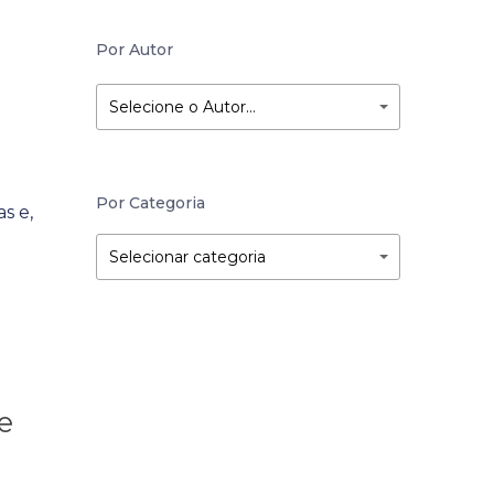
Por Autor
Selecione o Autor…
Por Categoria
s e,
Por
Por
Selecionar categoria
Categoria
Categoria
e