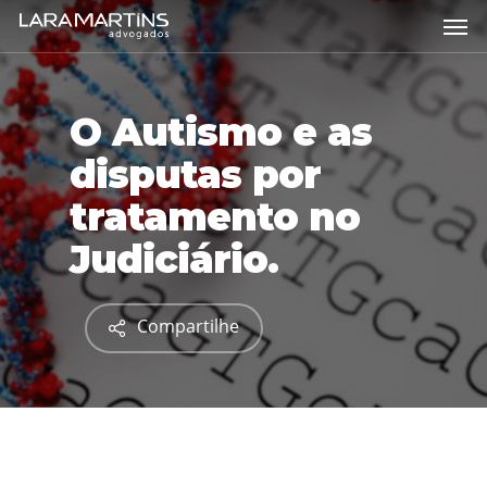
Skip
Men
to
main
content
O Autismo e as
disputas por
tratamento no
Judiciário.
Compartilhe