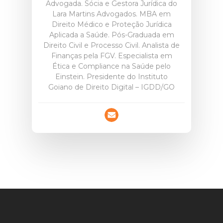
Advogada. Sócia e Gestora Jurídica do
Lara Martins Advogados. MBA em
Direito Médico e Proteção Jurídica
Aplicada a Saúde. Pós-Graduada em
Direito Civil e Processo Civil. Analista de
Finanças pela FGV. Especialista em
Ética e Compliance na Saúde pelo
Einstein. Presidente do Instituto
Goiano de Direito Digital – IGDD/GO