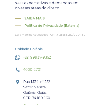
suas expectativas e demandas em
diversas áreas do direito.
SAIBA MAIS
Política de Privacidade (Externa)
Lara Martins Advogados • CNPJ: 21.583.219/0001-30
Unidade Goiânia
(62) 99937-9352
4000-2701
Rua 1.134, nº 252
Setor Marista,
Goiânia, Goiás.
CEP: 74.180-160