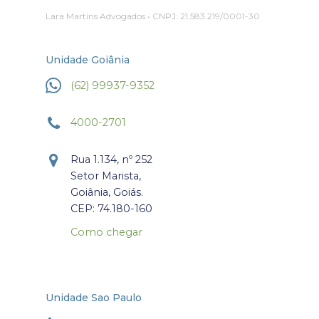
Lara Martins Advogados • CNPJ: 21.583.219/0001-30
Unidade Goiânia
(62) 99937-9352
4000-2701
Rua 1.134, nº 252
Setor Marista,
Goiânia, Goiás.
CEP: 74.180-160
Como chegar
Unidade Sao Paulo