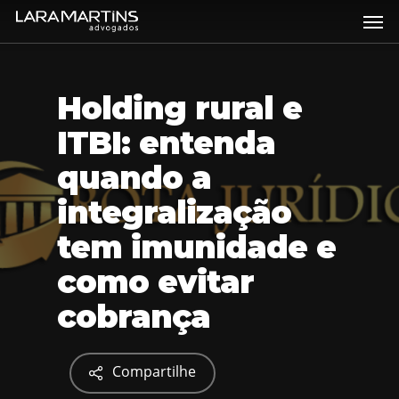
Skip
Men
to
main
content
Holding rural e
ITBI: entenda
quando a
integralização
tem imunidade e
como evitar
cobrança
Compartilhe