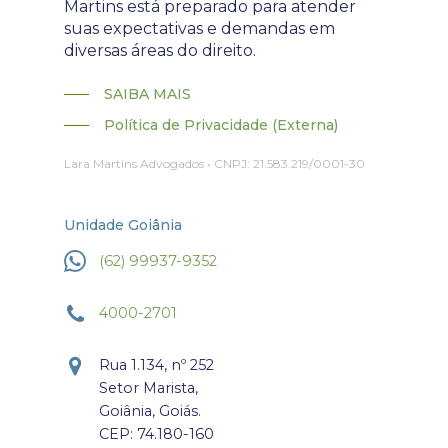
Martins está preparado para atender
suas expectativas e demandas em
diversas áreas do direito.
SAIBA MAIS
Política de Privacidade (Externa)
Lara Martins Advogados • CNPJ: 21.583.219/0001-30
Unidade Goiânia
(62) 99937-9352
4000-2701
Rua 1.134, nº 252
Setor Marista,
Goiânia, Goiás.
CEP: 74.180-160