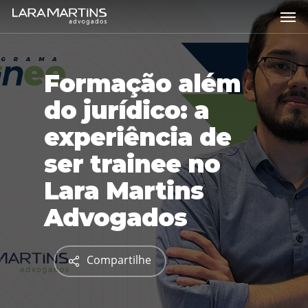
Skip
Men
to
main
content
Formação além
do jurídico: a
experiência de
ser trainee no
Lara Martins
Advogados
Compartilhe