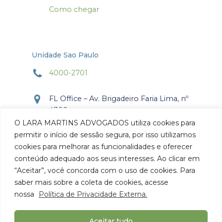
Como chegar
Unidade Sao Paulo
4000-2701
FL Office – Av. Brigadeiro Faria Lima, nº
4300
Torre Office – Sala 804
O LARA MARTINS ADVOGADOS utiliza cookies para
Itaim Bibi, São Paulo, SP.
permitir o início de sessão segura, por isso utilizamos
CEP: 04.538-132
cookies para melhorar as funcionalidades e oferecer
conteúdo adequado aos seus interesses. Ao clicar em
Como chegar
“Aceitar”, você concorda com o uso de cookies. Para
saber mais sobre a coleta de cookies, acesse
nossa
Política de Privacidade Externa.
Aceitar tudo