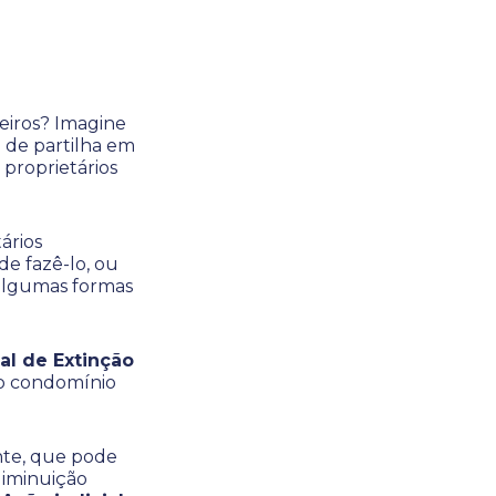
eiros? Imagine
 de partilha em
 proprietários
ários
e fazê-lo, ou
 algumas formas
al de Extinção
 o condomínio
nte, que pode
diminuição