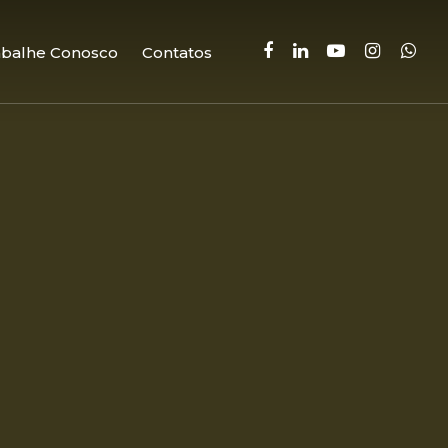
facebook
linkedin
youtube
instagram
whatsa
abalhe Conosco
Contatos