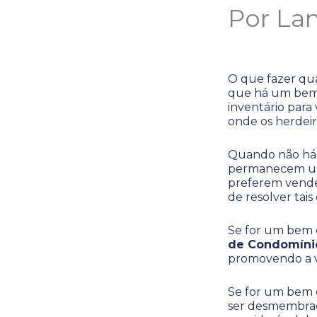
Por La
O que fazer qu
que há um bem 
inventário para
onde os herdei
Quando não há a
permanecem usu
preferem vender
de resolver tai
Se for um bem 
de Condomíni
promovendo a ve
Se for um bem d
ser desmembrada