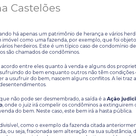
na Castelões
ando há apenas um patrimônio de herança e vários herd
imóvel como uma fazenda, por exemplo, que foi objeto
 vários herdeiros. Este é um típico caso de condomínio de
ros são chamados de condôminos.
cordo entre eles quanto à venda e alguns dos propriet
fruindo do bem enquanto outros não têm condições d
 a usufruir do bem, nascem alguns conflitos. A lei traz
s desentendimentos.
que não pode ser desmembrado, a saída é a
Ação judici
o
, onde o juiz irá compelir os condôminos a extinguirem
nda do bem. Neste caso, este bem irá a hasta pública.
ivisível, como o exemplo da fazenda citada anteriorme
, ou seja, fracionada sem alteração na sua substância, 