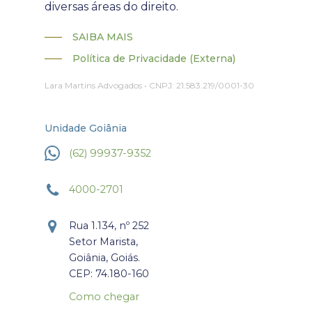
diversas áreas do direito.
SAIBA MAIS
Política de Privacidade (Externa)
Lara Martins Advogados • CNPJ: 21.583.219/0001-30
Unidade Goiânia
(62) 99937-9352
4000-2701
Rua 1.134, nº 252
Setor Marista,
Goiânia, Goiás.
CEP: 74.180-160
Como chegar