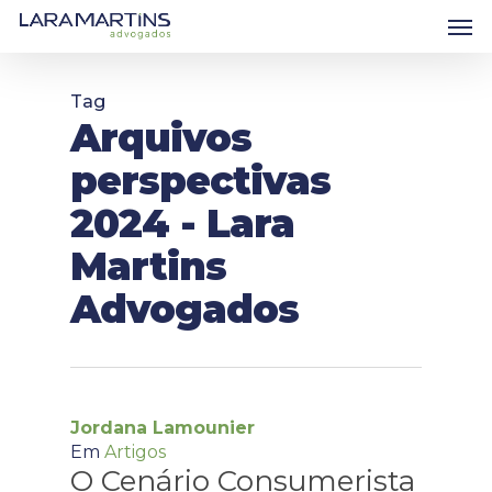
Skip
Men
to
main
content
Tag
Arquivos
perspectivas
2024 - Lara
Martins
Advogados
Jordana Lamounier
Em
Artigos
O Cenário Consumerista