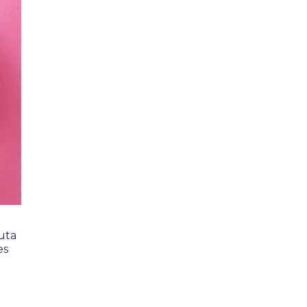
uta
es