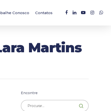
facebook
linkedin
youtube
instagram
whatsa
abalhe Conosco
Contatos
ara Martins
Encontre