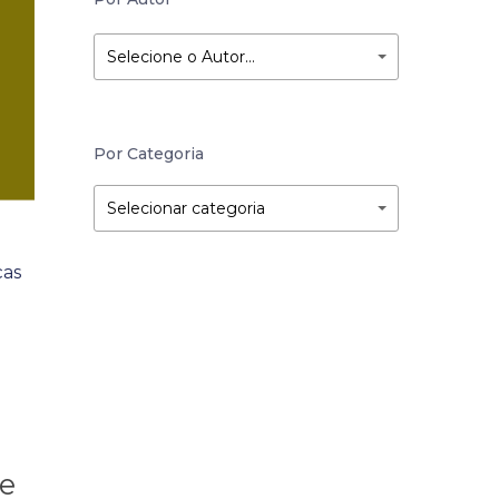
Selecione o Autor…
Por Categoria
Por
Por
Selecionar categoria
Categoria
Categoria
ças
e