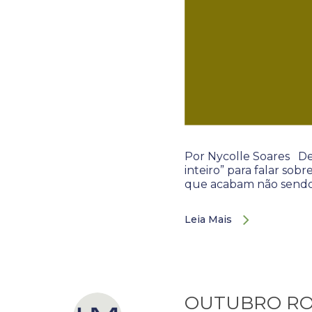
Por Nycolle Soares D
inteiro” para falar s
que acabam não send
Leia Mais
OUTUBRO ROSA