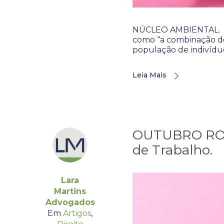
NÚCLEO AMBIENTAL. Em
como “a combinação de 
população de indivídu
Leia Mais
OUTUBRO ROSA
de Trabalho.
Lara
Martins
Advogados
Em
Artigos
,