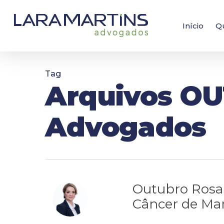
Skip
to
main
Início
Q
content
Tag
Arquivos OU
Advogados
Outubro Rosa 
Câncer de Ma