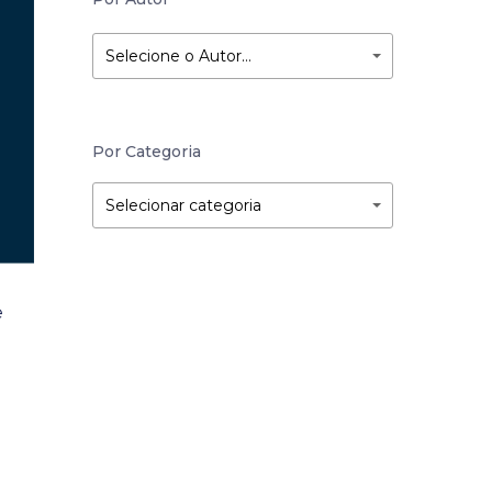
Selecione o Autor…
Por Categoria
Por
Por
Selecionar categoria
Categoria
Categoria
e