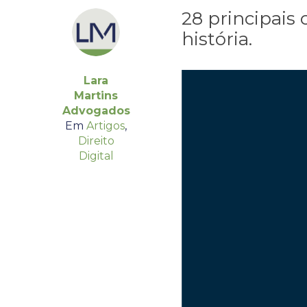
28 principais
história.
Lara
Martins
Advogados
Em
Artigos
,
Direito
Digital