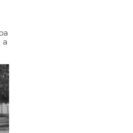
soa
 a