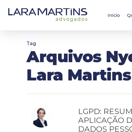
Skip
to
main
Início
Q
content
Tag
Arquivos Nyc
Lara Martin
LGPD: RESU
APLICAÇÃO D
DADOS PESSO