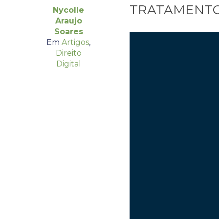
TRATAMENTO
Nycolle
Araujo
Soares
Em
Artigos
,
Direito
Digital