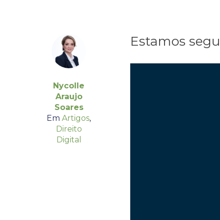
Estamos segu
Nycolle
Araujo
Soares
Em
Artigos
,
Direito
Digital