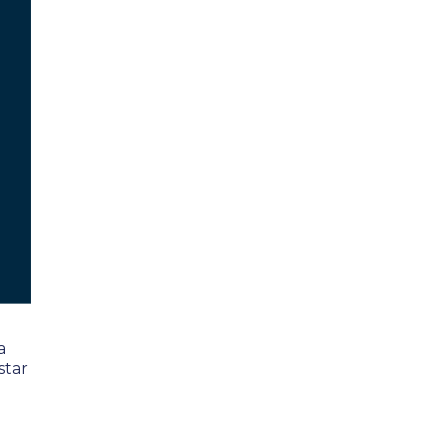
a
star