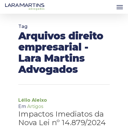
Skip
Men
to
main
content
Tag
Arquivos direito
empresarial -
Lara Martins
Advogados
Lélio Aleixo
Em
Artigos
Impactos Imediatos da
Nova Lei nº 14.879/2024