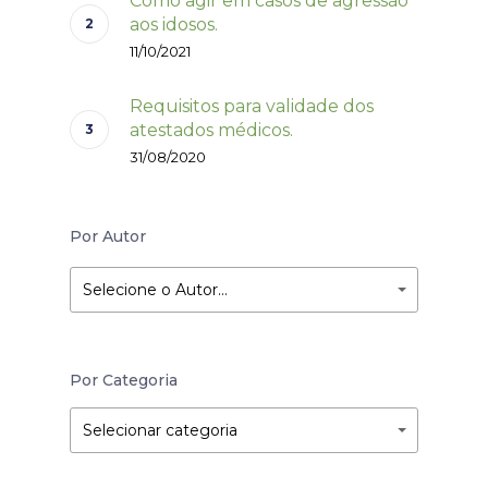
Como agir em casos de agressão
aos idosos.
11/10/2021
Requisitos para validade dos
atestados médicos.
31/08/2020
Por Autor
Selecione o Autor…
Por Categoria
Por
Por
Selecionar categoria
Categoria
Categoria