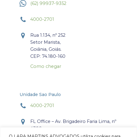
(62) 99937-9352
4000-2701
Rua 1.134, nº 252
Setor Marista,
Goiânia, Goiás.
CEP: 74.180-160
Como chegar
Unidade Sao Paulo
4000-2701
FL Office – Av. Brigadeiro Faria Lima, nº
4300
Torre Office – Sala 804
O LARA MARTINS ADVOGADOS utiliza cookies para