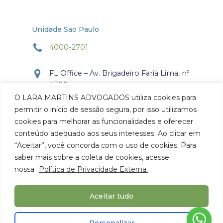
Unidade Sao Paulo
4000-2701
FL Office – Av. Brigadeiro Faria Lima, nº
4300
Torre Office – Sala 804
O LARA MARTINS ADVOGADOS utiliza cookies para
Itaim Bibi, São Paulo, SP.
permitir o início de sessão segura, por isso utilizamos
CEP: 04.538-132
cookies para melhorar as funcionalidades e oferecer
conteúdo adequado aos seus interesses. Ao clicar em
Como chegar
“Aceitar”, você concorda com o uso de cookies. Para
saber mais sobre a coleta de cookies, acesse
nossa
Política de Privacidade Externa.
Aceitar tudo
© 2026 Lara Martins Advogados. Todos os Direitos
Personalizar