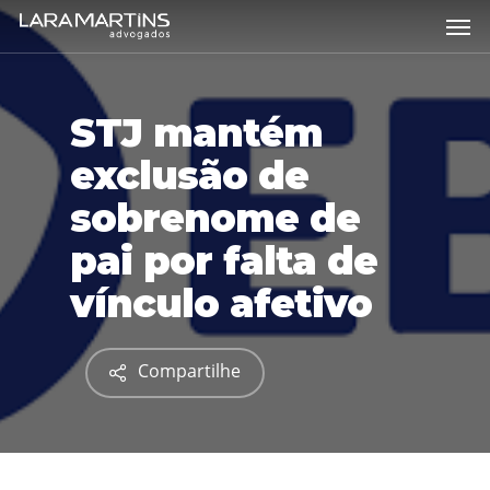
Skip
Men
to
main
content
STJ mantém
exclusão de
sobrenome de
pai por falta de
vínculo afetivo
Compartilhe