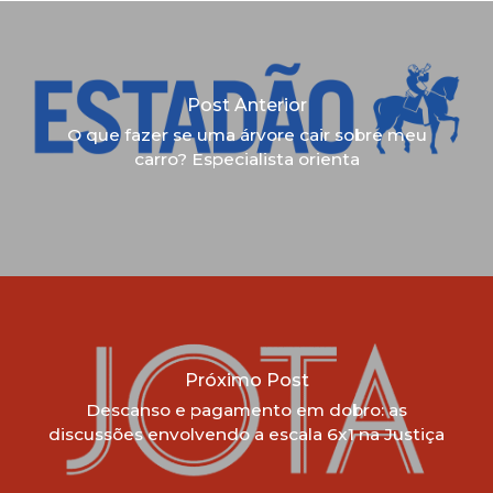
Post Anterior
O que fazer se uma árvore cair sobre meu
carro? Especialista orienta
Próximo Post
Descanso e pagamento em dobro: as
discussões envolvendo a escala 6x1 na Justiça