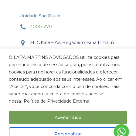
Unidade Sao Paulo
4000-2701
FL Office – Av. Brigadeiro Faria Lima, nº
4300
Torre Office – Sala 804
O LARA MARTINS ADVOGADOS utiliza cookies para
Itaim Bibi, São Paulo, SP.
permitir o início de sessão segura, por isso utilizamos
CEP: 04.538-132
cookies para melhorar as funcionalidades e oferecer
conteúdo adequado aos seus interesses. Ao clicar em
Como chegar
“Aceitar”, você concorda com o uso de cookies. Para
saber mais sobre a coleta de cookies, acesse
nossa
Política de Privacidade Externa.
Aceitar tudo
© 2026 Lara Martins Advogados. Todos os Direitos
Personalizar