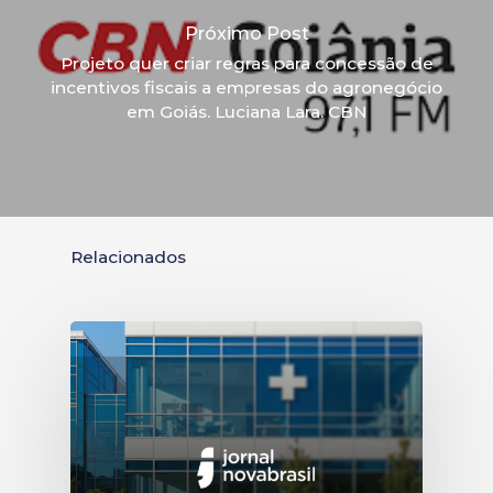
Próximo Post
Projeto quer criar regras para concessão de
incentivos fiscais a empresas do agronegócio
em Goiás. Luciana Lara. CBN
Relacionados