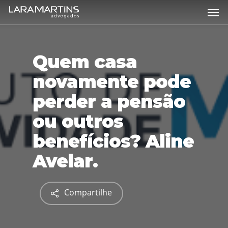
Skip
Men
to
main
content
Quem casa
novamente pode
perder a pensão
ou outros
benefícios? Aline
Avelar.
Compartilhe