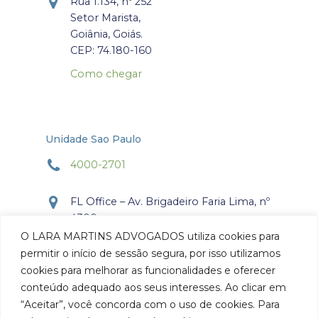
Rua 1.134, nº 252
Setor Marista,
Goiânia, Goiás.
CEP: 74.180-160
Como chegar
Unidade Sao Paulo
4000-2701
FL Office – Av. Brigadeiro Faria Lima, nº
4300
Torre Office – Sala 804
O LARA MARTINS ADVOGADOS utiliza cookies para
Itaim Bibi, São Paulo, SP.
permitir o início de sessão segura, por isso utilizamos
CEP: 04.538-132
cookies para melhorar as funcionalidades e oferecer
conteúdo adequado aos seus interesses. Ao clicar em
Como chegar
“Aceitar”, você concorda com o uso de cookies. Para