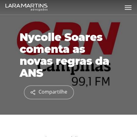
Skip
Men
to
main
content
Nycolle Soares
comenta as
novas regras da
ANS
Compartilhe