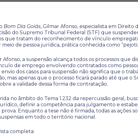
ao
Bom Dia Goiás
, Gilmar Afonso, especialista em Direito 
isão do Supremo Tribunal Federal (STF) que suspende
ssos que tratam do reconhecimento de vínculo empregatí
 meio de pessoa jurídica, prática conhecida como “pejoti
 Afonso, a suspensão alcança todos os processos que d
ínculo de emprego envolvendo contratados como pessoa 
 envio dos casos para suspensão não significa que o tra
ão, mas apenas que o processo ficará parado até que o 
 sobre a validade dessa forma de contratação.
rida no âmbito do Tema 1.232 da repercussão geral, busc
rídico, definir a competência para julgamento e estabel
 prova. Enquanto a tese não é firmada, todas as ações s
spensas em todo o território nacional.
vista completa: