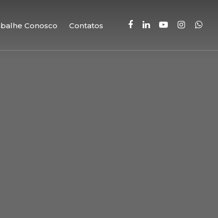
facebook
linkedin
youtube
instagram
whatsa
abalhe Conosco
Contatos