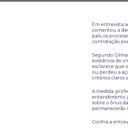
Em entrevista 
comentou a dec
país, os proce
contratação por
Segundo Gilmar
existência de v
esclarece que o
ou perdeu a aç
critérios claros
A medida, profe
entendimento ju
sobre o ônus da
permanecerão su
Confira a entre