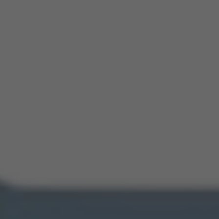
Por
Gilmar Afonso Rocha Júnior