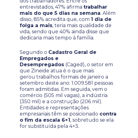
dos trabalhadores. Entre os
entrevistados, 47% afirma
trabalhar
mais do que 5 dias na semana
. Além
disso, 85% acredita que, com
1 dia de
folga a mais
, teria mais qualidade de
vida, sendo que 40% ainda disse que
dedicaria mais tempo à família.
Segundo o
Cadastro Geral de
Empregados e
Desempregados
(Caged), o setor em
que Zineide atua é o que mais
gerou trabalhos formais de janeiro a
setembro deste ano: 1.009.581 pessoas
foram admitidas. Em seguida, vem o
comércio (505 mil vagas), a indústria
(350 mil) e a construção (206 mil).
Entidades e representações
empresariais têm se posicionado
contra
o fim da escala 6×1
, sobretudo se ela
for substituída pela 4×3.