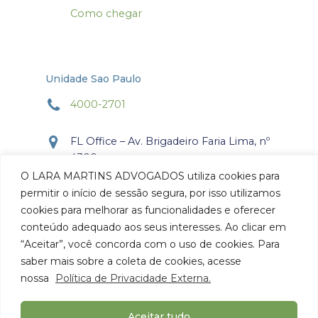
Como chegar
Unidade Sao Paulo
4000-2701
FL Office – Av. Brigadeiro Faria Lima, nº
4300
Torre Office – Sala 804
O LARA MARTINS ADVOGADOS utiliza cookies para
Itaim Bibi, São Paulo, SP.
permitir o início de sessão segura, por isso utilizamos
CEP: 04.538-132
cookies para melhorar as funcionalidades e oferecer
conteúdo adequado aos seus interesses. Ao clicar em
Como chegar
“Aceitar”, você concorda com o uso de cookies. Para
saber mais sobre a coleta de cookies, acesse
nossa
Política de Privacidade Externa.
Aceitar tudo