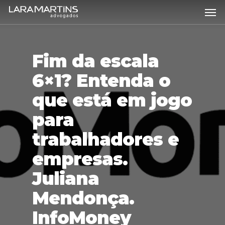
Skip
Men
to
main
content
Fim da escala
6×1? Entenda o
que está em jogo
para
trabalhadores e
empresas.
Juliana
Mendonça.
InfoMoney