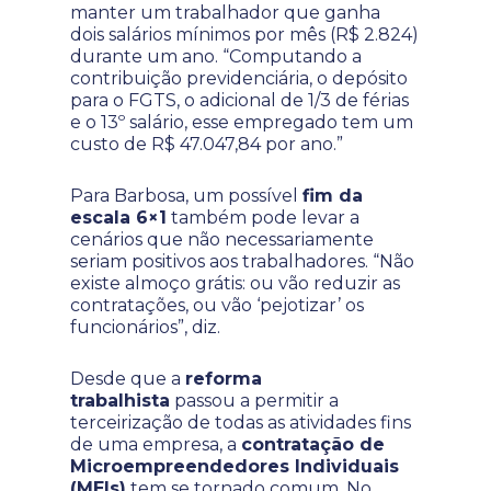
manter um trabalhador que ganha
dois salários mínimos por mês (R$ 2.824)
durante um ano. “Computando a
contribuição previdenciária, o depósito
para o FGTS, o adicional de 1/3 de férias
e o 13º salário, esse empregado tem um
custo de R$ 47.047,84 por ano.”
Para Barbosa, um possível
fim da
escala 6×1
também pode levar a
cenários que não necessariamente
seriam positivos aos trabalhadores. “Não
existe almoço grátis: ou vão reduzir as
contratações, ou vão ‘pejotizar’ os
funcionários”, diz.
Desde que a
reforma
trabalhista
passou a permitir a
terceirização de todas as atividades fins
de uma empresa, a
contratação de
Microempreendedores Individuais
(MEIs)
tem se tornado comum. No