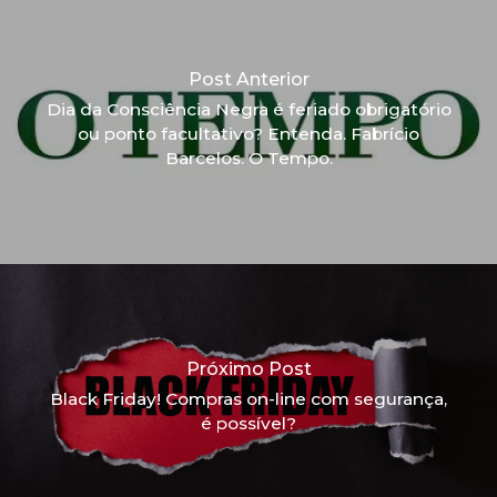
Post Anterior
Dia da Consciência Negra é feriado obrigatório
ou ponto facultativo? Entenda. Fabrício
Barcelos. O Tempo.
Próximo Post
Black Friday! Compras on-line com segurança,
é possível?