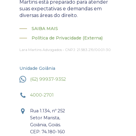
Martins está preparado para atender
suas expectativas e demandas em
diversas áreas do direito.
SAIBA MAIS
Política de Privacidade (Externa)
Lara Martins Advogados • CNPJ: 21.583.219/0001-30
Unidade Goiânia
(62) 99937-9352
4000-2701
Rua 1.134, nº 252
Setor Marista,
Goiânia, Goiás.
CEP: 74.180-160