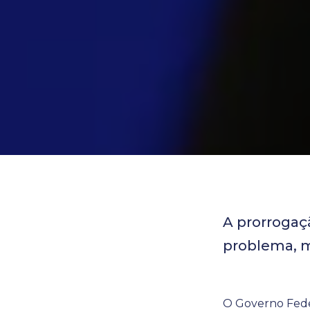
A prorrogaç
problema, 
O Governo Feder