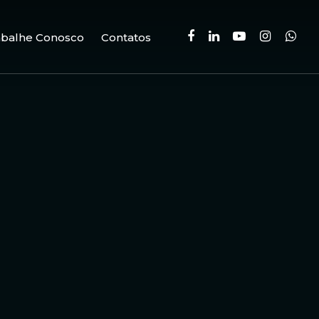
facebook
linkedin
youtube
instagram
whatsa
abalhe Conosco
Contatos